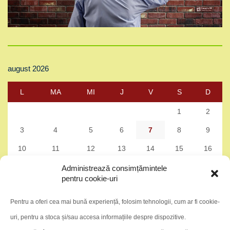
august 2026
L
MA
MI
J
V
S
D
1
2
3
4
5
6
7
8
9
10
11
12
13
14
15
16
17
18
19
20
21
22
23
Administrează consimțămintele
pentru cookie-uri
24
25
26
27
28
29
30
Pentru a oferi cea mai bună experiență, folosim tehnologii, cum ar fi cookie-
31
uri, pentru a stoca și/sau accesa informațiile despre dispozitive.