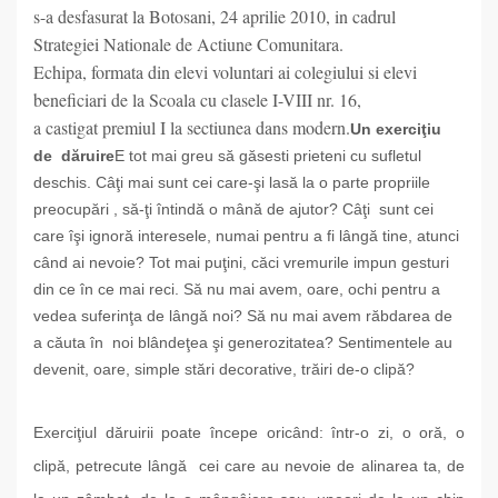
s-a desfasurat la Botosani, 24 aprilie 2010, in cadrul
Strategiei Nationale de Actiune Comunitara.
Echipa, formata din elevi voluntari ai colegiului si elevi
beneficiari de la Scoala cu clasele I-VIII nr. 16,
a castigat premiul I la sectiunea dans modern.
Un exerciţiu
de dăruire
E tot mai greu să găsesti prieteni cu sufletul
deschis. Câţi mai sunt cei care-şi lasă la o parte propriile
preocupări , să-ţi întindă o mână de ajutor? Câţi sunt cei
care îşi ignoră interesele, numai pentru a fi lângă tine, atunci
când ai nevoie? Tot mai puţini, căci vremurile impun gesturi
din ce în ce mai reci. Să nu mai avem, oare, ochi pentru a
vedea suferinţa de lângă noi? Să nu mai avem răbdarea de
a căuta în noi blândeţea şi generozitatea? Sentimentele au
devenit, oare, simple stări decorative, trăiri de-o clipă?
Exerciţiul dăruirii poate începe oricând: într-o zi, o oră, o
clipă, petrecute lângă cei care au nevoie de alinarea ta, de