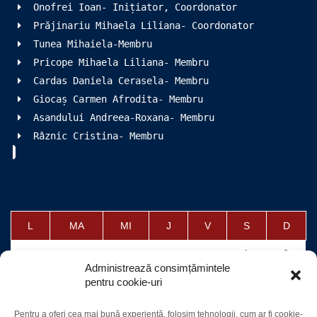
Onofrei Ioan- Inițiator, Coordonator
Prăjinariu Mihaela Liliana- Coordonator
Tunea Mihaiela-Membru
Pricope Mihaela Liliana- Membru
Cardas Daniela Cerasela- Membru
Giocaș Carmen Afrodita- Membru
Asandului Andreea-Roxana- Membru
Râznic Cristina- Membru
august 2026
L
MA
MI
J
V
S
D
1
2
Administrează consimțămintele
3
4
5
6
7
8
9
pentru cookie-uri
10
11
12
13
14
15
16
Pentru a oferi cea mai bună experiență, folosim tehnologii, cum ar fi cookie-