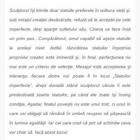
Sculptorul îşi trimite doar statuile preferate în volbura vieţii şi,
sub mirajul creaţiei desăvârşite, refuză să le accepte pe cele
imperfecte, deşi aparţin sufletului său. Cineva va face însă
un prim pas…Cumpărătorul, omul capabil să aşeze statuile
la acelaşi nivel. Astfel, răzvrătirea statuilor împotriva
propriului creator este iminentă şi, în final, perfecţiunea nu
mai este un criteriu de selecţie. Mesajul este acceptarea şi
toleranţa; fiecare dintre noi poate fi în locul „Statuilor
imperfecte”, drept dovadă stând sculptorul căruia îi este
predestinată soarta statuilor, pe când ele toate îşi înving
condiţia. Aşadar, finalul poveştii nu este unul trist, ci unul în
care cei obligaţi să rămână în umbră reuşesc să păşeascîă
în lumina egalităţii. Iar cei care cred că pot să schimbe ceva
vor chiar să facă acest lucru!