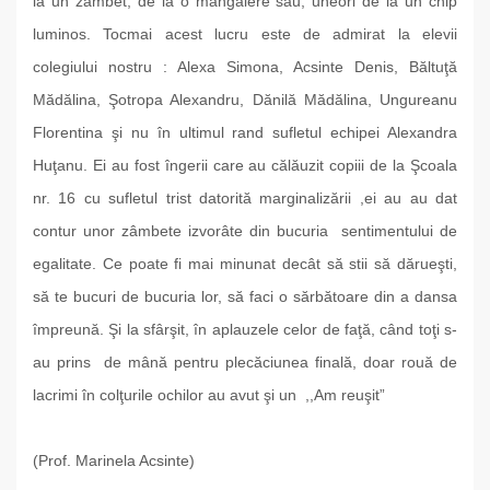
la un zâmbet, de la o mângâiere sau, uneori de la un chip
luminos. Tocmai acest lucru este de admirat la elevii
colegiului nostru : Alexa Simona, Acsinte Denis, Băltuţă
Mădălina, Şotropa Alexandru, Dănilă Mădălina, Ungureanu
Florentina şi nu în ultimul rand sufletul echipei Alexandra
Huţanu. Ei au fost îngerii care au călăuzit copiii de la Şcoala
nr. 16 cu sufletul trist datorită marginalizării ,ei au au dat
contur unor zâmbete izvorâte din bucuria sentimentului de
egalitate. Ce poate fi mai minunat decât să stii să dărueşti,
să te bucuri de bucuria lor, să faci o sărbătoare din a dansa
împreună. Şi la sfârşit, în aplauzele celor de faţă, când toţi s-
au prins de mână pentru plecăciunea finală, doar rouă de
lacrimi în colţurile ochilor au avut şi un ,,Am reuşit”
(Prof. Marinela Acsinte)