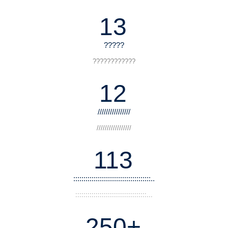
13
?????
????????????
12
////////////////
/////////////////
113
::::::::::::::::::::::::::::::::::::::..
:::::::::::::::::::::::::::::::::::...
250+