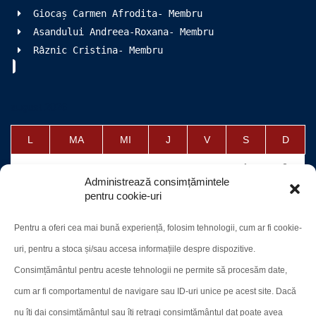
Giocaș Carmen Afrodita- Membru
Asandului Andreea-Roxana- Membru
Râznic Cristina- Membru
august 2026
L
MA
MI
J
V
S
D
1
2
Administrează consimțămintele
3
4
5
6
7
8
9
pentru cookie-uri
10
11
12
13
14
15
16
Pentru a oferi cea mai bună experiență, folosim tehnologii, cum ar fi cookie-
17
18
19
20
21
22
23
uri, pentru a stoca și/sau accesa informațiile despre dispozitive.
24
25
26
27
28
29
30
Consimțământul pentru aceste tehnologii ne permite să procesăm date,
cum ar fi comportamentul de navigare sau ID-uri unice pe acest site. Dacă
31
nu îți dai consimțământul sau îți retragi consimțământul dat poate avea