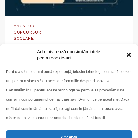
ANUNȚURI
CONCURSURI
ȘCOLARE
REZULTATELE LA ETAPA JUDEȚEANĂ A
Administrează consimțămintele
OLIMPIADEI NAȚIONALE DE
pentru cookie-uri
ARGUMENTARE, DEZBATERE ȘI
GÂNDIRE CRITICĂ „TINERII DEZBAT”
Pentru a oferi cea mai bună experiență, folosim tehnologii, cum ar fi cookie-
SECȚIUNEA II – PUNCTAJE PE ECHIPE
uri, pentru a stoca și/sau accesa informațiile despre dispozitive.
2026
Consimțământul pentru aceste tehnologii ne permite să procesăm date,
aprilie 27, 2026
cum ar fi comportamentul de navigare sau ID-uri unice pe acest site. Dacă
nu îți dai consimțământul sau îți retragi consimțământul dat poate avea
afecte negative asupra unor anumite funcționalități și funcții.
Posts
1
2
…
25
Acceptă