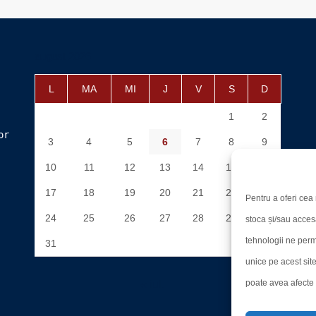
august 2026
L
MA
MI
J
V
S
D
1
2
or
3
4
5
6
7
8
9
10
11
12
13
14
15
16
17
18
19
20
21
22
23
Pentru a oferi cea 
24
25
26
27
28
29
30
stoca și/sau acces
tehnologii ne perm
31
unice pe acest sit
poate avea afecte n
« iul.