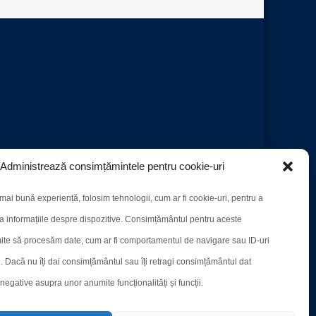
Administrează consimțămintele pentru cookie-uri
mai bună experiență, folosim tehnologii, cum ar fi cookie-uri, pentru a
a informațiile despre dispozitive. Consimțământul pentru aceste
ite să procesăm date, cum ar fi comportamentul de navigare sau ID-uri
e. Dacă nu îți dai consimțământul sau îți retragi consimțământul dat
egative asupra unor anumite funcționalități și funcții.