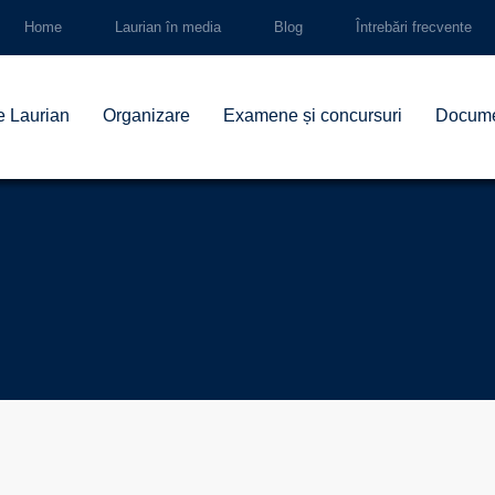
Home
Laurian în media
Blog
Întrebări frecvente
e Laurian
Organizare
Examene și concursuri
Docum