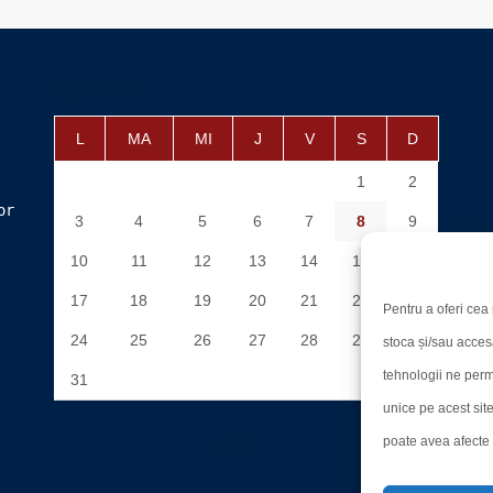
august 2026
L
MA
MI
J
V
S
D
1
2
or
3
4
5
6
7
8
9
10
11
12
13
14
15
16
17
18
19
20
21
22
23
Pentru a oferi cea 
24
25
26
27
28
29
30
stoca și/sau acces
tehnologii ne perm
31
unice pe acest sit
poate avea afecte n
« iul.