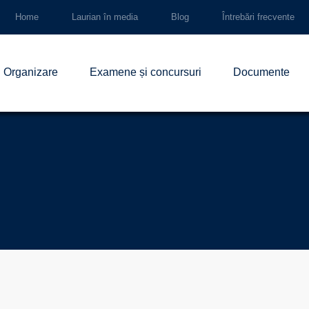
Home
Laurian în media
Blog
Întrebări frecvente
Organizare
Examene și concursuri
Documente