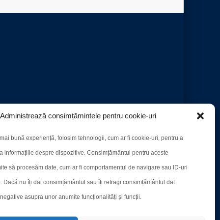
Administrează consimțămintele pentru cookie-uri
mai bună experiență, folosim tehnologii, cum ar fi cookie-uri, pentru a
a informațiile despre dispozitive. Consimțământul pentru aceste
ite să procesăm date, cum ar fi comportamentul de navigare sau ID-uri
e. Dacă nu îți dai consimțământul sau îți retragi consimțământul dat
egative asupra unor anumite funcționalități și funcții.