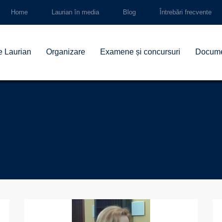
Home
Laurian în media
Blog
Întrebări frecvente
e Laurian
Organizare
Examene și concursuri
Docum