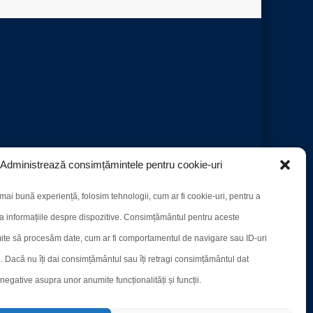
Administrează consimțămintele pentru cookie-uri
mai bună experiență, folosim tehnologii, cum ar fi cookie-uri, pentru a
a informațiile despre dispozitive. Consimțământul pentru aceste
ite să procesăm date, cum ar fi comportamentul de navigare sau ID-uri
e. Dacă nu îți dai consimțământul sau îți retragi consimțământul dat
egative asupra unor anumite funcționalități și funcții.