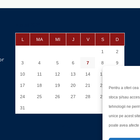
august 2026
L
MA
MI
J
V
S
D
1
2
or
3
4
5
6
7
8
9
10
11
12
13
14
15
16
17
18
19
20
21
22
23
Pentru a oferi cea 
24
25
26
27
28
29
30
stoca și/sau acces
tehnologii ne perm
31
unice pe acest sit
poate avea afecte n
« iul.