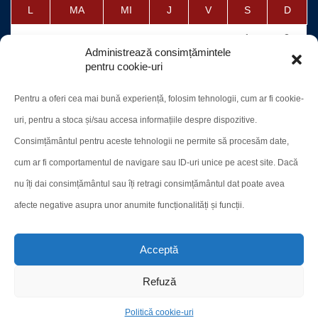
L
MA
MI
J
V
S
D
1
2
Administrează consimțămintele
3
4
5
6
7
8
9
pentru cookie-uri
10
11
12
13
14
15
16
Pentru a oferi cea mai bună experiență, folosim tehnologii, cum ar fi cookie-
17
18
19
20
21
22
23
uri, pentru a stoca și/sau accesa informațiile despre dispozitive.
24
25
26
27
28
29
30
Consimțământul pentru aceste tehnologii ne permite să procesăm date,
cum ar fi comportamentul de navigare sau ID-uri unice pe acest site. Dacă
31
nu îți dai consimțământul sau îți retragi consimțământul dat poate avea
afecte negative asupra unor anumite funcționalități și funcții.
« iul.
Acceptă
Refuză
Site-ul oficial al CN "A. T. Laurian"
Politică cookie-uri