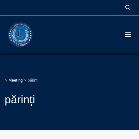
>
Meeting
>
părinți
părinți