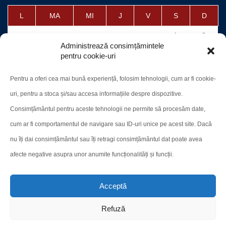
L
MA
MI
J
V
S
D
1
2
Administrează consimțămintele
3
4
5
6
7
8
9
pentru cookie-uri
10
11
12
13
14
15
16
Pentru a oferi cea mai bună experiență, folosim tehnologii, cum ar fi cookie-
17
18
19
20
21
22
23
uri, pentru a stoca și/sau accesa informațiile despre dispozitive.
24
25
26
27
28
29
30
Consimțământul pentru aceste tehnologii ne permite să procesăm date,
cum ar fi comportamentul de navigare sau ID-uri unice pe acest site. Dacă
31
nu îți dai consimțământul sau îți retragi consimțământul dat poate avea
afecte negative asupra unor anumite funcționalități și funcții.
« iul.
Acceptă
Refuză
Site-ul oficial al CN "A. T. Laurian"