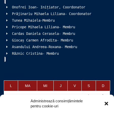
Onofrei Ioan- Inițiator, Coordonator
Prăjinariu Mihaela Liliana- Coordonator
Tunea Mihaiela-Membru
Pricope Mihaela Liliana- Membru
Cardas Daniela Cerasela- Membru
Giocaș Carmen Afrodita- Membru
Asandului Andreea-Roxana- Membru
Râznic Cristina- Membru
august 2026
L
MA
MI
J
V
S
D
1
2
Administrează consimțămintele
3
4
5
6
7
8
9
pentru cookie-uri