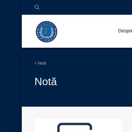
Despr
>
Notă
Notă