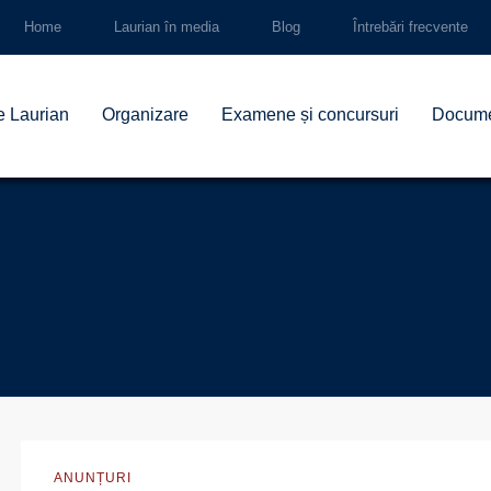
Home
Laurian în media
Blog
Întrebări frecvente
e Laurian
Organizare
Examene și concursuri
Docum
ANUNȚURI