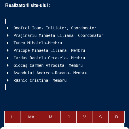
Realizatorii site-ului
:
Onofrei Ioan- Inițiator, Coordonator
Prăjinariu Mihaela Liliana- Coordonator
Tunea Mihaiela-Membru
Pricope Mihaela Liliana- Membru
Cardas Daniela Cerasela- Membru
Giocaș Carmen Afrodita- Membru
Asandului Andreea-Roxana- Membru
Râznic Cristina- Membru
august 2026
L
MA
MI
J
V
S
D
1
2