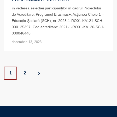
în vederea selecţiei participanţilor în cadrul Proiectului
de Acreditare, Programul Erasmus+, Acţiunea Cheie 1 –
Educaţia Şcolară (SCH), nr. 2023-1-RO01-KA121-SCH-
000125397, Cod acreditare: 2021-1-RO01-KA120-SCH-
000046448
decembrie 13, 2023
Posts
1
2
navigation