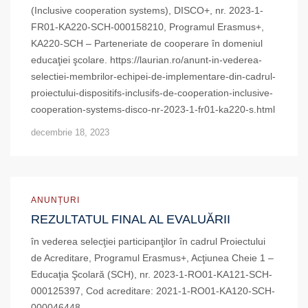
(Inclusive cooperation systems), DISCO+, nr. 2023-1-
FR01-KA220-SCH-000158210, Programul Erasmus+,
KA220-SCH – Parteneriate de cooperare în domeniul
educaţiei şcolare. https://laurian.ro/anunt-in-vederea-
selectiei-membrilor-echipei-de-implementare-din-cadrul-
proiectului-dispositifs-inclusifs-de-cooperation-inclusive-
cooperation-systems-disco-nr-2023-1-fr01-ka220-s.html
decembrie 18, 2023
ANUNȚURI
REZULTATUL FINAL AL EVALUĂRII
în vederea selecţiei participanţilor în cadrul Proiectului
de Acreditare, Programul Erasmus+, Acţiunea Cheie 1 –
Educaţia Şcolară (SCH), nr. 2023-1-RO01-KA121-SCH-
000125397, Cod acreditare: 2021-1-RO01-KA120-SCH-
000046448