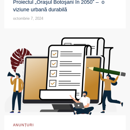
Proiectul „Oraşul Botoşani în 2050ˮ – o
viziune urbană durabilă
octombrie 7, 2024
ANUNȚURI