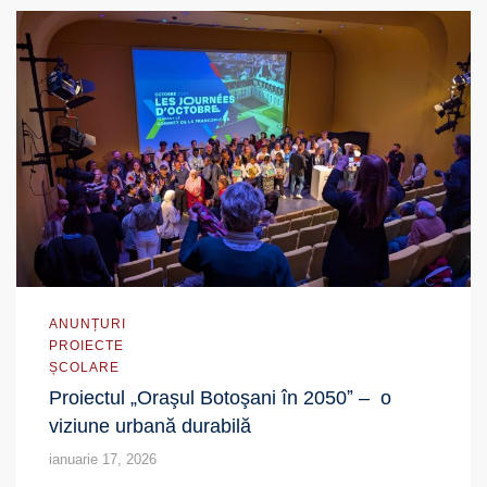
ANUNȚURI
PROIECTE
ȘCOLARE
Proiectul „Oraşul Botoşani în 2050ˮ – o
viziune urbană durabilă
ianuarie 17, 2026