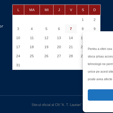
L
MA
MI
J
V
S
D
1
2
or
3
4
5
6
7
8
9
10
11
12
13
14
15
16
17
18
19
20
21
22
23
Pentru a oferi cea 
24
25
26
27
28
29
30
stoca și/sau acces
tehnologii ne perm
31
unice pe acest sit
poate avea afecte n
« iul.
Site-ul oficial al CN "A. T. Laurian"