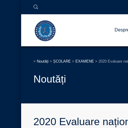
Despr
>
Noutăți
>
ȘCOLARE
>
EXAMENE
>
2020 Evaluare naț
Noutăți
2020 Evaluare națion