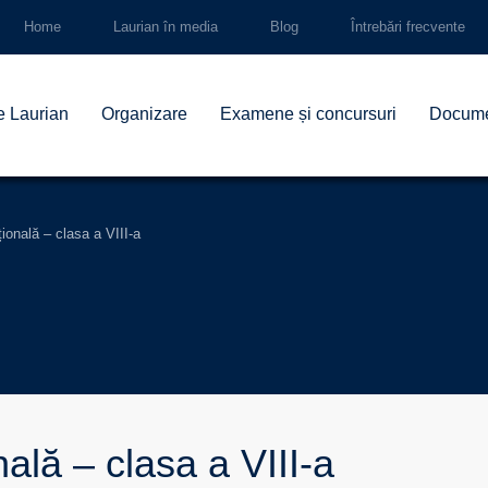
Home
Laurian în media
Blog
Întrebări frecvente
e Laurian
Organizare
Examene și concursuri
Docum
ională – clasa a VIII-a
ală – clasa a VIII-a