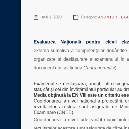
mai 1, 2020
Category:
ANUNȚURI
,
EX
Evaluarea Națională pentru elevii cla
externă sumativă a competențelor dobândite 
organizare și desfășurare a examenului în a
document din secțiunea
Cadru normativ
).
Examenul se desfașoară, anual, într-o singură
stat, cât și cei din învățământul particular au d
Media obținută la EN VIII este un criteriu es
Coordonarea la nivel național a proiectării, or
rezultatelor acestora sunt asigurate de Min
Examinare (CNEE).
Coordonarea la nivel județean/al municipiului 
rezultatelor acestora sunt asigurate de către i