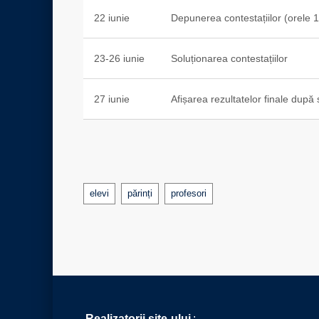
22 iunie
Depunerea contestațiilor (orele 
23-26 iunie
Soluționarea contestațiilor
27 iunie
Afișarea rezultatelor finale după 
Tags
elevi
părinți
profesori
Realizatorii site-ului
: