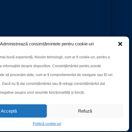
Administrează consimțămintele pentru cookie-uri
mai bună experiență, folosim tehnologii, cum ar fi cookie-uri, pentru a
a informațiile despre dispozitive. Consimțământul pentru aceste
ite să procesăm date, cum ar fi comportamentul de navigare sau ID-uri
e. Dacă nu îți dai consimțământul sau îți retragi consimțământul dat
egative asupra unor anumite funcționalități și funcții.
Acceptă
Refuză
Politică cookie-uri