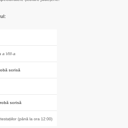
ul:
 a VIII-a
robă scrisă
probă scrisă
testațiilor (până la ora 12:00)