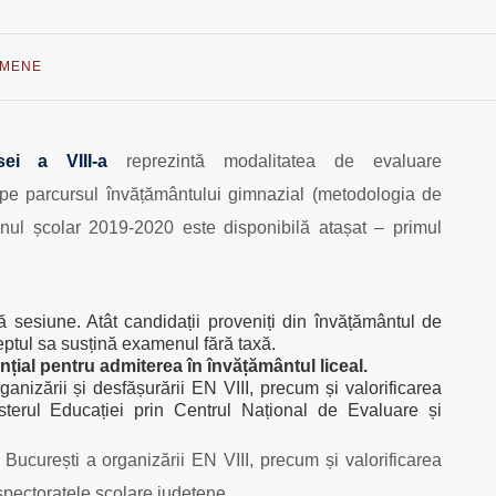
AMENE
sei a VIII-a
reprezintă modalitatea de evaluare
pe parcursul învățământului gimnazial (metodologia de
nul școlar 2019-2020 este disponibilă atașat – primul
 sesiune. Atât candidații proveniți din învățământul de
reptul sa susțină examenul fără taxă.
ențial pentru admiterea în învățământul liceal.
ganizării și desfășurării EN VIII, precum și valorificarea
isterul Educației prin Centrul Național de Evaluare și
București a organizării EN VIII, precum și valorificarea
nspectoratele școlare județene.