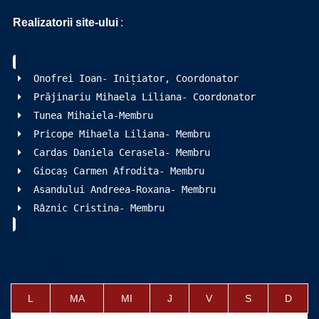
Realizatorii site-ului
:
Onofrei Ioan- Inițiator, Coordonator
Prăjinariu Mihaela Liliana- Coordonator
Tunea Mihaiela-Membru
Pricope Mihaela Liliana- Membru
Cardas Daniela Cerasela- Membru
Giocaș Carmen Afrodita- Membru
Asandului Andreea-Roxana- Membru
Râznic Cristina- Membru
august 2026
L
MA
MI
J
V
S
D