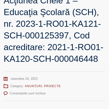
Acţiunea Cheie 1 –
Educaţia Şcolară (SCH),
nr. 2023-1-RO01-KA121-
SCH-000125397, Cod
acreditare: 2021-1-RO01-
KA120-SCH-000046448
noiembrie 24, 2023
Category:
ANUNȚURI
,
PROIECTE
pentru
Comentariile sunt închise
Anunţ
privind
selecţia