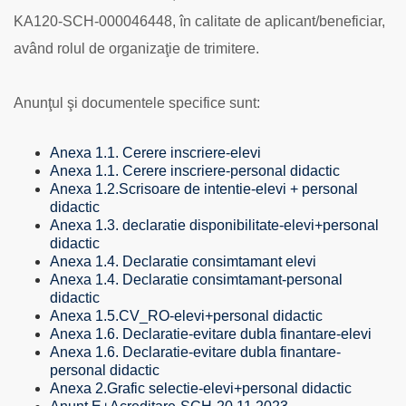
Şcolară
KA120-SCH-000046448, în calitate de aplicant/beneficiar,
(SCH),
nr.
având rolul de organizaţie de trimitere.
2023-
1-
RO01-
Anunţul şi documentele specifice sunt:
KA121-
SCH-
000125397,
Anexa 1.1. Cerere inscriere-elevi
Cod
Anexa 1.1. Cerere inscriere-personal didactic
acreditare:
Anexa 1.2.Scrisoare de intentie-elevi + personal
2021-
didactic
1-
Anexa 1.3. declaratie disponibilitate-elevi+personal
RO01-
didactic
KA120-
Anexa 1.4. Declaratie consimtamant elevi
SCH-
Anexa 1.4. Declaratie consimtamant-personal
000046448
didactic
Anexa 1.5.CV_RO-elevi+personal didactic
Anexa 1.6. Declaratie-evitare dubla finantare-elevi
Anexa 1.6. Declaratie-evitare dubla finantare-
personal didactic
Anexa 2.Grafic selectie-elevi+personal didactic