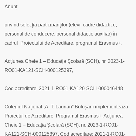
participanţilor
Anunţ
(elevi,
cadre
didactice,
privind selecţia participanţilor (elevi, cadre didactice,
personal
personal de conducere, personal didactic auxiliar) în
de
conducere,
cadrul Proiectului de Acreditare, programul Erasmus+,
personal
didactic
auxiliar)
Acţiunea Cheie 1 – Educaţia Şcolară (SCH), nr. 2023-1-
în
RO01-KA121-SCH-000125397,
cadrul
Proiectului
de
Cod acreditare: 2021-1-RO01-KA120-SCH-000046448
Acreditare,
programul
Erasmus+,
Colegiul Naţional „A. T. Laurian” Botoşani implementează
Acţiunea
Cheie
Proiectul de Acreditare, Programul Erasmus+, Acţiunea
1
Cheie 1 – Educaţia Şcolară (SCH), nr. 2023-1-RO01-
–
Educaţia
KA121-SCH-000125397, Cod acreditare: 2021-1-RO01-