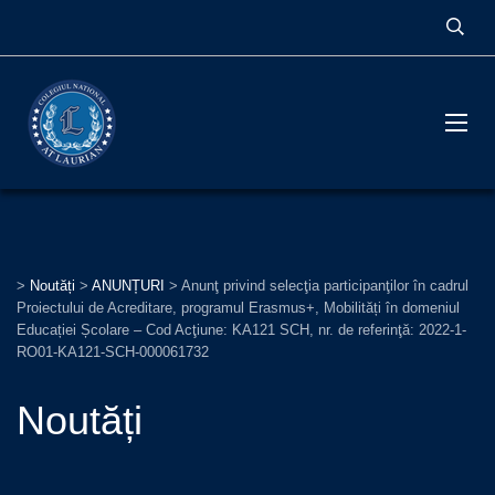
>
Noutăți
>
ANUNȚURI
>
Anunţ privind selecţia participanţilor în cadrul
Proiectului de Acreditare, programul Erasmus+, Mobilități în domeniul
Educației Școlare – Cod Acţiune: KA121 SCH, nr. de referinţă: 2022-1-
RO01-KA121-SCH-000061732
Noutăți