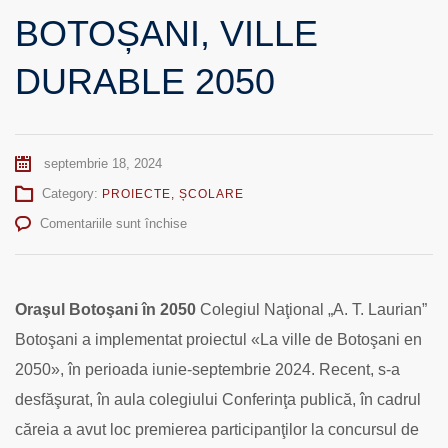
BOTOȘANI, VILLE
DURABLE 2050
septembrie 18, 2024
Category:
PROIECTE
,
ȘCOLARE
pentru
Comentariile sunt închise
BOTOȘANI,
VILLE
DURABLE
2050
Oraşul Botoşani în 2050
Colegiul Naţional „A. T. Laurian”
Botoşani a implementat proiectul «La ville de Botoşani en
2050», în perioada iunie-septembrie 2024.
Recent, s-a
desfăşurat, în aula colegiului Conferinţa publică, în cadrul
căreia a avut loc premierea participanţilor la concursul de