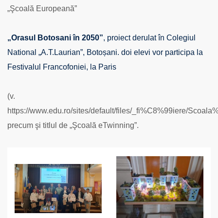
„Şcoală Europeană”
„Orasul Botosani în 2050”
, proiect derulat în Colegiul
National „A.T.Laurian”, Botoșani. doi elevi vor participa la
Festivalul Francofoniei, la Paris
(v.
https://www.edu.ro/sites/default/files/_fi%C8%99iere/Scoa
precum şi titlul de „Şcoală eTwinning”.