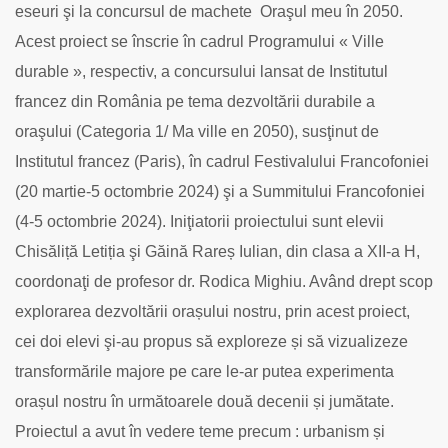
eseuri şi la concursul de machete Oraşul meu în 2050.
Acest proiect se înscrie în cadrul Programului « Ville
durable », respectiv, a concursului lansat de Institutul
francez din România pe tema dezvoltării durabile a
oraşului (Categoria 1/ Ma ville en 2050), susţinut de
Institutul francez (Paris), în cadrul Festivalului Francofoniei
(20 martie-5 octombrie 2024) şi a Summitului Francofoniei
(4-5 octombrie 2024).
Iniţiatorii proiectului sunt elevii
Chisăliță Letiția şi Găină Rareș Iulian, din clasa a XII-a H,
coordonaţi de profesor dr. Rodica Mighiu.
Având drept scop
explorarea dezvoltării orașului nostru, prin acest proiect,
cei doi elevi şi-au propus să exploreze și să vizualizeze
transformările majore pe care le-ar putea experimenta
orașul nostru în următoarele două decenii și jumătate.
Proiectul a avut în vedere teme precum : urbanism și