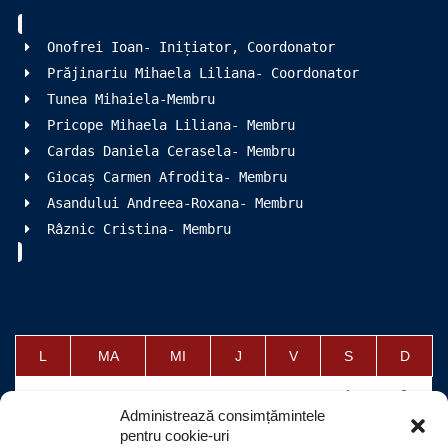
Onofrei Ioan- Inițiator, Coordonator
Prăjinariu Mihaela Liliana- Coordonator
Tunea Mihaiela-Membru
Pricope Mihaela Liliana- Membru
Cardas Daniela Cerasela- Membru
Giocaș Carmen Afrodita- Membru
Asandului Andreea-Roxana- Membru
Râznic Cristina- Membru
august 2026
L
MA
MI
J
V
S
D
1
2
Administrează consimțămintele
3
4
5
6
7
8
9
pentru cookie-uri