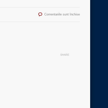
pentru
Comentariile sunt închise
Click
pe
cariera
SHARE