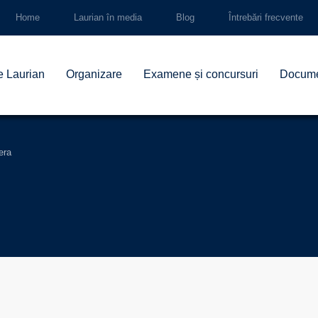
Home
Laurian în media
Blog
Întrebări frecvente
e Laurian
Organizare
Examene și concursuri
Docum
era