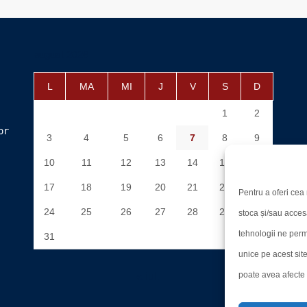
august 2026
L
MA
MI
J
V
S
D
1
2
or
3
4
5
6
7
8
9
10
11
12
13
14
15
16
17
18
19
20
21
22
23
Pentru a oferi cea 
24
25
26
27
28
29
30
stoca și/sau acces
tehnologii ne perm
31
unice pe acest sit
poate avea afecte n
« iul.