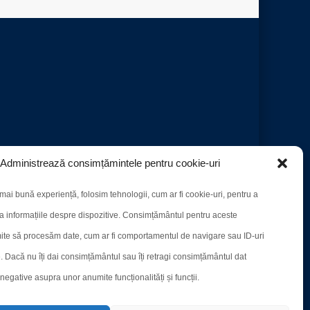
Administrează consimțămintele pentru cookie-uri
mai bună experiență, folosim tehnologii, cum ar fi cookie-uri, pentru a
a informațiile despre dispozitive. Consimțământul pentru aceste
ite să procesăm date, cum ar fi comportamentul de navigare sau ID-uri
e. Dacă nu îți dai consimțământul sau îți retragi consimțământul dat
egative asupra unor anumite funcționalități și funcții.