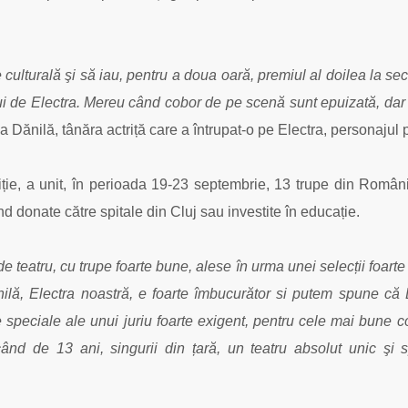
culturală şi să iau, pentru a doua oară, premiul al doilea la sec
lui de Electra. Mereu când cobor de pe scenă sunt epuizată, dar 
a Dănilă, tânăra actriță care a întrupat-o pe Electra, personajul p
ție, a unit, în perioada 19-23 septembrie, 13 trupe din România
ind donate către spitale din Cluj sau investite în educație.
e teatru, cu trupe foarte bune, alese în urma unei selecții foarte
nilă, Electra noastră, e foarte îmbucurător si putem spune că 
rile speciale ale unui juriu foarte exigent, pentru cele mai bun
d de 13 ani, singurii din țară, un teatru absolut unic şi spe