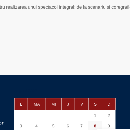
ru realizarea unui spectacol integral: de la scenariu și coregra
august 2026
L
MA
MI
J
V
S
D
1
2
or
3
4
5
6
7
8
9