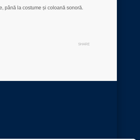
fie, până la costume și coloană sonoră.
SHARE