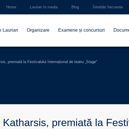
Home
Laurian în media
Blog
Întrebări frecvente
e Laurian
Organizare
Examene și concursuri
Docum
sis, premiată la Festivalului Internațional de teatru „Stage”
 Katharsis, premiată la Festi