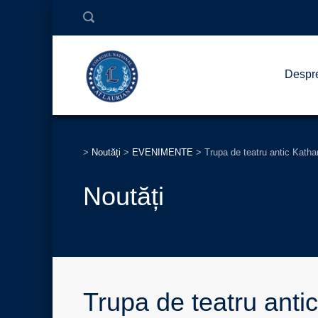
Despr
>
Noutăți
>
EVENIMENTE
>
Trupa de teatru antic Kathar
Noutăți
Trupa de teatru antic