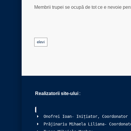
Membrii trupei se ocupă de tot ce e nevoie pent
Tags
elevi
Realizatorii site-ului
:
Onofrei Ioan- Inițiator, Coordonator
Prăjinariu Mihaela Liliana- Coordonat