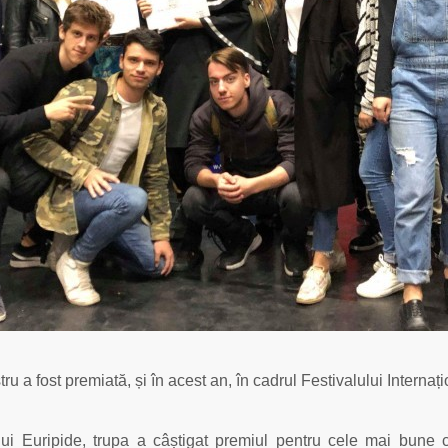
ru a fost premiată, și în acest an, în cadrul Festivalului Internaț
lui Euripide, trupa a câștigat premiul pentru cele mai bune