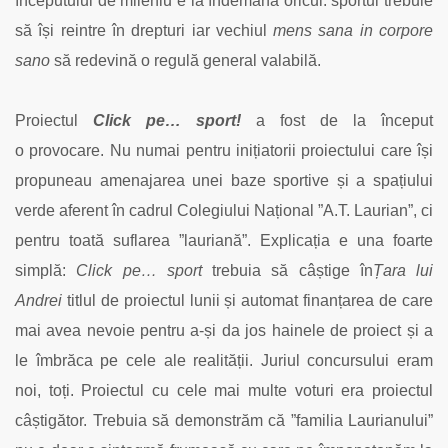
începutului de mileniu e la îndemâna oricui: sportul trebuie
să își reintre în drepturi iar vechiul
mens sana in corpore
sano
să redevină o regulă general valabilă.
Proiectul
Click pe… sport!
a fost de la început
o provocare. Nu numai pentru inițiatorii proiectului care își
propuneau amenajarea unei baze sportive și a spațiului
verde aferent în cadrul Colegiului Național ”A.T. Laurian”, ci
pentru toată suflarea ”lauriană”. Explicația e una foarte
simplă:
Click pe… sport
trebuia să câștige în
Țara lui
Andrei
titlul de proiectul lunii și automat finanțarea de care
mai avea nevoie pentru a-și da jos hainele de proiect și a
le îmbrăca pe cele ale realității. Juriul concursului eram
noi, toți. Proiectul cu cele mai multe voturi era proiectul
câștigător. Trebuia să demonstrăm că ”familia Laurianului”