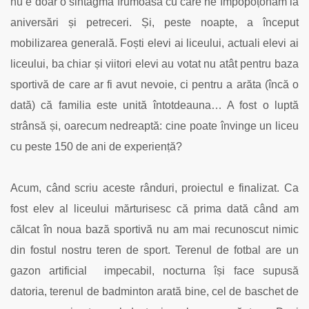
nu e doar o sintagmă frumoasă cu care ne împopoțonăm la
aniversări și petreceri. Și, peste noapte, a început
mobilizarea generală. Foști elevi ai liceului, actuali elevi ai
liceului, ba chiar și viitori elevi au votat nu atât pentru baza
sportivă de care ar fi avut nevoie, ci pentru a arăta (încă o
dată) că familia este unită întotdeauna… A fost o luptă
strânsă și, oarecum nedreaptă: cine poate învinge un liceu
cu peste 150 de ani de experiență?
Acum, când scriu aceste rânduri, proiectul e finalizat. Ca
fost elev al liceului mărturisesc că prima dată când am
călcat în noua bază sportivă nu am mai recunoscut nimic
din fostul nostru teren de sport. Terenul de fotbal are un
gazon artificial impecabil, nocturna își face supusă
datoria, terenul de badminton arată bine, cel de baschet de