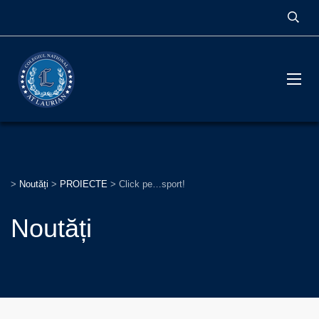
>
Noutăți
>
PROIECTE
>
Click pe…sport!
Noutăți