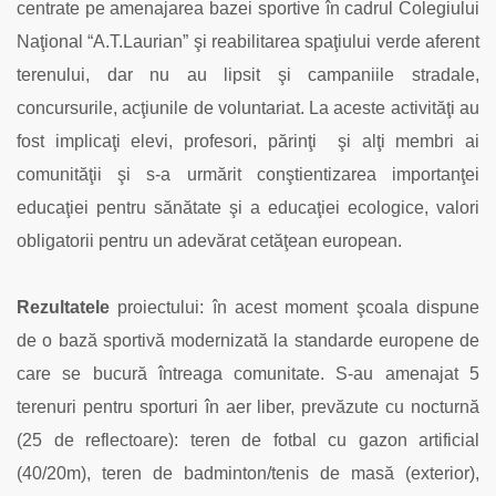
centrate pe amenajarea bazei sportive în cadrul Colegiului
Naţional “A.T.Laurian” şi reabilitarea spaţiului verde aferent
terenului, dar nu au lipsit şi campaniile stradale,
concursurile, acţiunile de voluntariat. La aceste activităţi au
fost implicaţi elevi, profesori, părinţi şi alţi membri ai
comunităţii şi s-a urmărit conştientizarea importanţei
educaţiei pentru sănătate şi a educaţiei ecologice, valori
obligatorii pentru un adevărat cetăţean european.
Rezultatele
proiectului: în acest moment şcoala dispune
de o bază sportivă modernizată la standarde europene de
care se bucură întreaga comunitate. S-au amenajat 5
terenuri pentru sporturi în aer liber, prevăzute cu nocturnă
(25 de reflectoare): teren de fotbal cu gazon artificial
(40/20m), teren de badminton/tenis de masă (exterior),