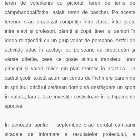
teren de volei/tenis cu piciorul, teren de tenis de
câmp/handbal/fotbal asfalt, teren de baschet. Pe aceste
terenuri s-au organizat competiţii între clase, între şcoli,
între elevi şi profesori, părinţi şi copii, tineri şi seniori în
ideea relaţionării cu un grup variat de persoane. Astfel de
activităţi aduc în acelaşi loc persoane cu preocupări şi
vârste diferite, ceea ce poate stimula transferul unor
principii şi valori civice din plan teoretic în practică. În
cadrul şcolii există acum un centru de închiriere care vine
în sprijinul oricărui cetăţean dornic să desfăşoare un sport
în natură, fără a face investiţii costisitoare în echipamente
sportive.
În perioada aprilie – septembrie s-au derulat campanii
stradale de informare a rezultatelor proiectului, a