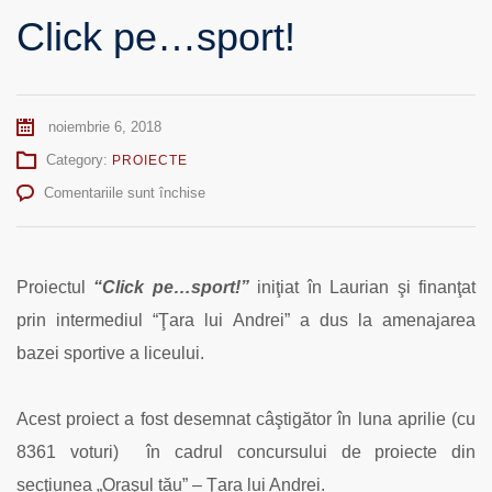
Click pe…sport!
noiembrie 6, 2018
Category:
PROIECTE
pentru
Comentariile sunt închise
Click
pe…
sport!
Proiectul
“Click pe…sport!”
iniţiat în Laurian şi finanţat
prin intermediul “Ţara lui Andrei” a dus la amenajarea
bazei sportive a liceului.
Acest proiect a fost desemnat câştigător în luna aprilie (cu
8361 voturi) în cadrul concursului de proiecte din
secţiunea „Oraşul tău” – Ţara lui Andrei.