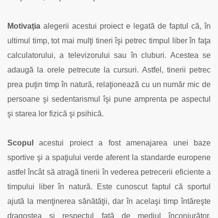
Motivaţia
alegerii acestui proiect e legată de faptul că, în
ultimul timp, tot mai mulţi tineri îşi petrec timpul liber în faţa
calculatorului, a televizorului sau în cluburi. Acestea se
adaugă la orele petrecute la cursuri. Astfel, tinerii petrec
prea puţin timp în natură, relaţionează cu un număr mic de
persoane şi sedentarismul îşi pune amprenta pe aspectul
şi starea lor fizică şi psihică.
Scopul
acestui proiect a fost amenajarea unei baze
sportive şi a spaţiului verde aferent la standarde europene
astfel încât să atragă tinerii în vederea petrecerii eficiente a
timpului liber în natură. Este cunoscut faptul că sportul
ajută la menţinerea sănătăţii, dar în acelaşi timp întăreşte
dragostea şi respectul faţă de mediul înconjurător.