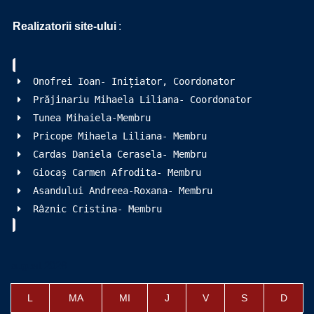
Realizatorii site-ului
:
Onofrei Ioan- Inițiator, Coordonator
Prăjinariu Mihaela Liliana- Coordonator
Tunea Mihaiela-Membru
Pricope Mihaela Liliana- Membru
Cardas Daniela Cerasela- Membru
Giocaș Carmen Afrodita- Membru
Asandului Andreea-Roxana- Membru
Râznic Cristina- Membru
august 2026
L
MA
MI
J
V
S
D