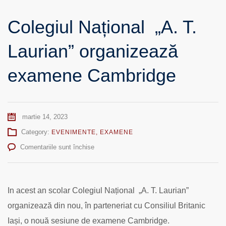
Colegiul Național „A. T.
Laurian” organizează
examene Cambridge
martie 14, 2023
Category:
EVENIMENTE
,
EXAMENE
pentru
Comentariile sunt închise
Colegiul
Național
„A.
T.
In acest an scolar Colegiul Național „A. T. Laurian”
Laurian”
organizează din nou, în parteneriat cu Consiliul Britanic
organizează
examene
Iași, o nouă sesiune de examene Cambridge.