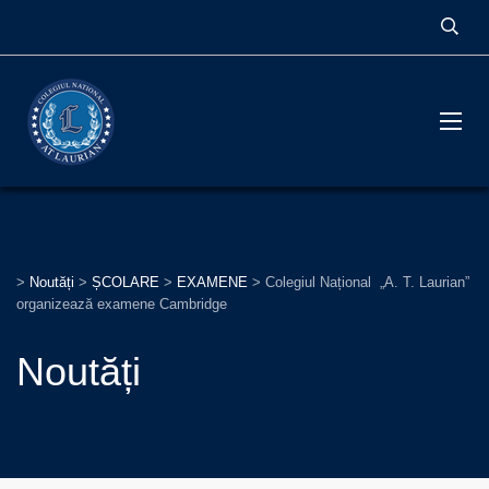
>
Noutăți
>
ȘCOLARE
>
EXAMENE
>
Colegiul Național „A. T. Laurian”
organizează examene Cambridge
Noutăți