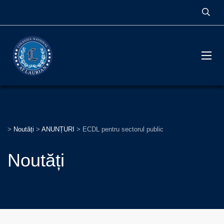
>
Noutăți
>
ANUNȚURI
>
ECDL pentru sectorul public
Noutăți