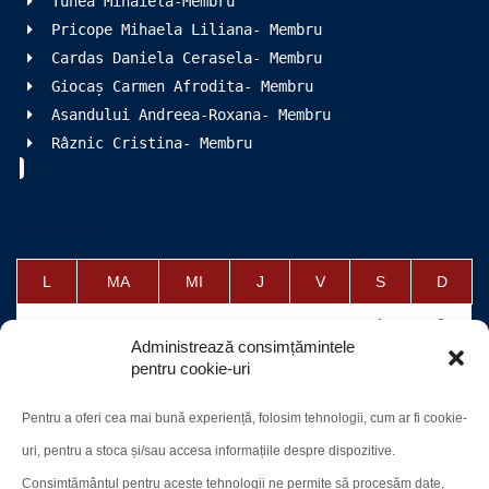
Tunea Mihaiela-Membru
Pricope Mihaela Liliana- Membru
Cardas Daniela Cerasela- Membru
Giocaș Carmen Afrodita- Membru
Asandului Andreea-Roxana- Membru
Râznic Cristina- Membru
august 2026
L
MA
MI
J
V
S
D
1
2
Administrează consimțămintele
3
4
5
6
7
8
9
pentru cookie-uri
10
11
12
13
14
15
16
Pentru a oferi cea mai bună experiență, folosim tehnologii, cum ar fi cookie-
17
18
19
20
21
22
23
uri, pentru a stoca și/sau accesa informațiile despre dispozitive.
24
25
26
27
28
29
30
Consimțământul pentru aceste tehnologii ne permite să procesăm date,