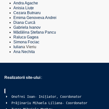
Andra Agache
Anisia Liuțe
Cezara Butnaru
Emima Genoveva Andrei
Diana Curcă
Gabriela Ivanov
Mădălina Ștefana Pancu
Raluca Gagea
Simona Fociac
Iulian
a Vieriu
Ana Nechita
Realizatorii site-ului
:
Onofrei Ioan- Inițiator, Coordonator
Prăjinariu Mihaela Liliana- Coordonator