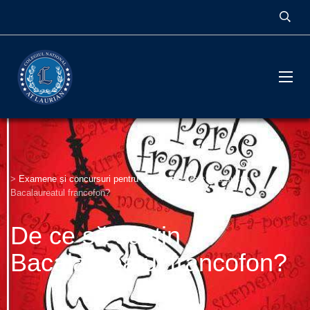
>
Examene și concursuri pentru înscriere
>
De ce să susțin
Bacalaureatul francofon?
De ce să susțin
Bacalaureatul francofon?