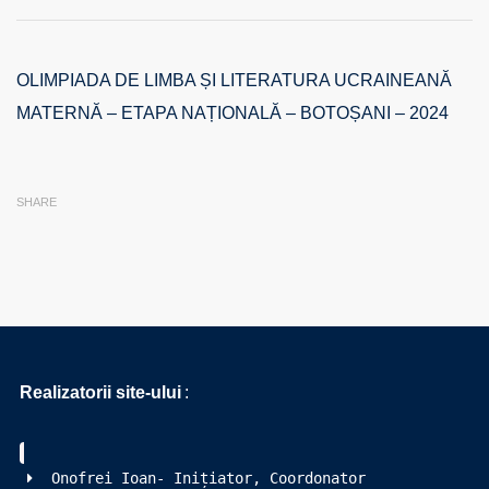
OLIMPIADA
DE
LIMBA
ȘI
OLIMPIADA DE LIMBA ȘI LITERATURA UCRAINEANĂ
LITERATURA
MATERNĂ – ETAPA NAȚIONALĂ – BOTOȘANI – 2024
UCRAINEANĂ
MATERNĂ
–
ETAPA
SHARE
NAȚIONALĂ
–
BOTOȘANI
–
2024
Realizatorii site-ului
:
Onofrei Ioan- Inițiator, Coordonator