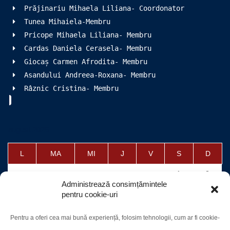
Prăjinariu Mihaela Liliana- Coordonator
Tunea Mihaiela-Membru
Pricope Mihaela Liliana- Membru
Cardas Daniela Cerasela- Membru
Giocaș Carmen Afrodita- Membru
Asandului Andreea-Roxana- Membru
Râznic Cristina- Membru
august 2026
L
MA
MI
J
V
S
D
1
2
Administrează consimțămintele
3
4
5
6
7
8
9
pentru cookie-uri
10
11
12
13
14
15
16
Pentru a oferi cea mai bună experiență, folosim tehnologii, cum ar fi cookie-
17
18
19
20
21
22
23