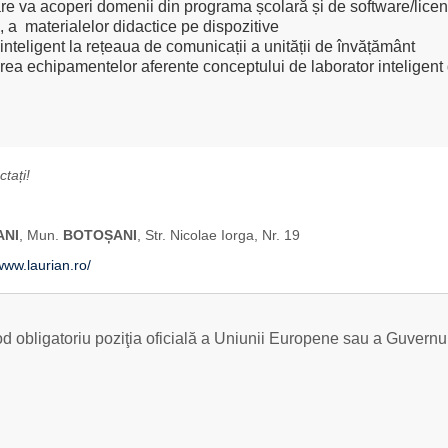
re va acoperi domenii din programa școlară și de software/licen
ă, a materialelor didactice pe dispozitive
inteligent la rețeaua de comunicații a unității de învățământ
area echipamentelor aferente conceptului de laborator inteligent di
tați!
ANI
, Mun.
BOTO
Ș
ANI
, Str. Nicolae Iorga, Nr. 19
www.laurian.ro/
od obligatoriu poziţia oficială a Uniunii Europene sau a Guvern