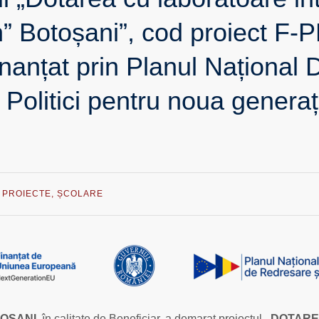
an” Botoșani”, cod proiect 
inanțat prin Planul Național
I. Politici pentru noua gene
,
PROIECTE
,
ȘCOLARE
TOȘ
ANI
, în calitate de Beneficiar, a demarat proiectul
„DOTARE