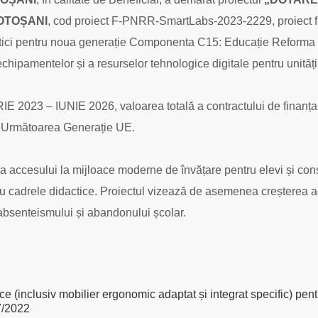
BOTOȘANI
, cod proiect F-PNRR-SmartLabs-2023-2229, proiect
i pentru noua generație Componenta C15: Educație Reforma 5. 
 echipamentelor și a resurselor tehnologice digitale pentru unităț
 2023 – IUNIE 2026, valoarea totală a contractului de finanțar
– Următoarea Generație UE.
ea accesului la mijloace moderne de învățare pentru elevi și cons
ntru cadrele didactice. Proiectul vizează de asemenea creșterea a
 absenteismului și abandonului școlar.
 (inclusiv mobilier ergonomic adaptat și integrat specific) pent
7/2022