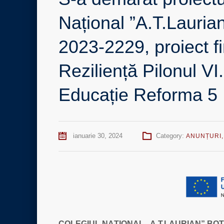
Național ”A.T.Lauri
2023-2229, proiect f
Reziliență Pilonul V
Educație Reforma 5
ianuarie 30, 2024
Category:
ANUNȚURI
COLEGI
UL NAȚ
IONAL „A.T.LAURIAN” BO