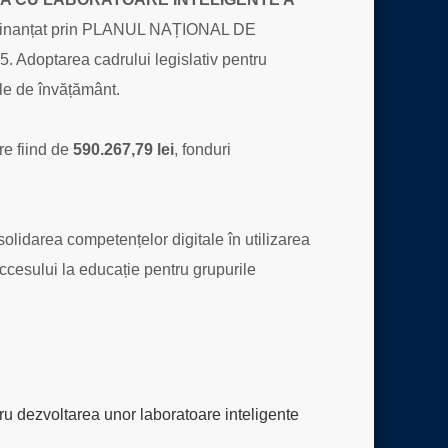
Colegiului
Național
 finanțat prin PLANUL NAȚIONAL DE
”A.T.Laurian”
Adoptarea cadrului legislativ pentru
Botoșani”,
cod
ile de învățământ.
proiect
F-
PNRR-
e fiind de
590.267,79 lei
, fonduri
SmartLabs-
2023-
2229,
proiect
olidarea competențelor digitale în utilizarea
finanțat
prin
ccesului la educație pentru grupurile
Planul
Național
De
Redresare
Și
Reziliență
Pilonul
ru dezvoltarea unor laboratoare inteligente
VI.
Politici