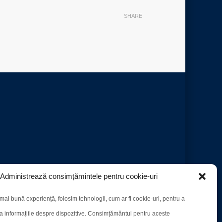
SHARE
Administrează consimțămintele pentru cookie-uri
mai bună experiență, folosim tehnologii, cum ar fi cookie-uri, pentru a
a informațiile despre dispozitive. Consimțământul pentru aceste