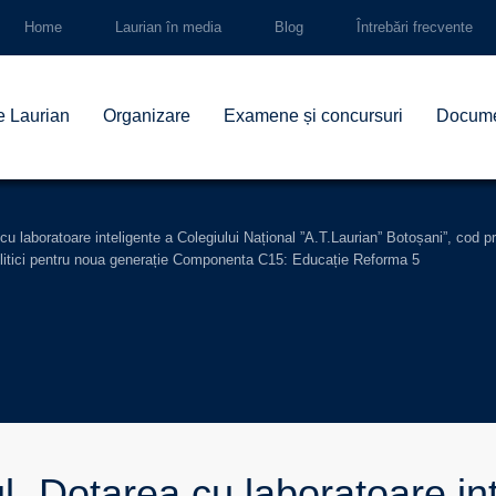
Home
Laurian în media
Blog
Întrebări frecvente
e Laurian
Organizare
Examene și concursuri
Docum
cu laboratoare inteligente a Colegiului Național ”A.T.Laurian” Botoșani”, cod
Politici pentru noua generație Componenta C15: Educație Reforma 5
l „Dotarea cu laboratoare int