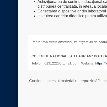
Achiziționarea de conținut educațional ca
distribuirea centralizată, în rețeaua local
Conectarea dispozitivelor din laboratorul 
Instruirea cadrelor didactice pentru utiliz
Pentru mai multe informații, vă rugăm să ne contac
COLEGIUL NAȚIONAL ,,A.T.LAURIAN” BOTO
Ș
Telefon: 023122285 Email: com Website:
https://
„Conţinutul acestui material nu reprezintă în m