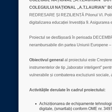
COLEGIULUI NAȚIONAL „A.T.LAURIAN” 
REDRESARE ȘI REZILIENȚĂ Pilonul VI. Politic
digitalizarea educației Investiția 9. Asigurarea
Proiectul se desfășoară în perioada DECEMBRIE
nerambursabile din partea Uniunii Europene 
Obiectivul general
al proiectului este Creșter
instrumentelor de tip „laborator inteligent” pe
vulnerabile și combaterea excluziunii sociale,
Activitățile derulate în cadrul proiectului:
Achiziționarea de echipamente tehnologice
digitale, (smartlab) conform OME nr. 349