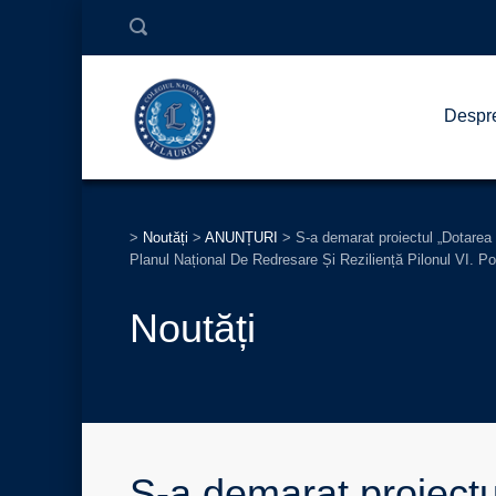
Despr
>
Noutăți
>
ANUNȚURI
>
S-a demarat proiectul „Dotarea 
Planul Național De Redresare Și Reziliență Pilonul VI. 
Noutăți
S-a demarat proiectu