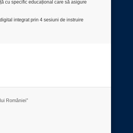
ță cu specific educațional care să asigure
pentru
noua
generație
gital integrat prin 4 sesiuni de instruire
Componenta
C15:
Educație
Reforma
5
ului României”