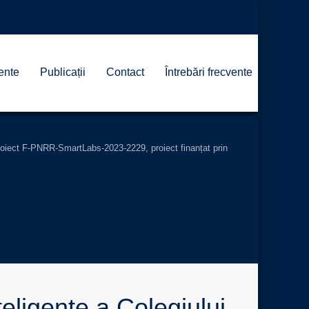
ente
Publicații
Contact
Întrebări frecvente
 proiect F-PNRR-SmartLabs-2023-2229, proiect finanțat prin
eligente a Colegiului