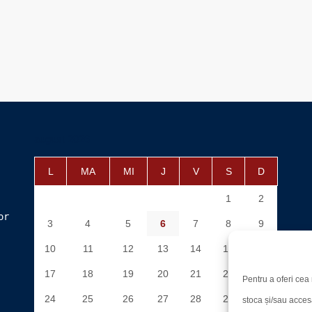
august 2026
L
MA
MI
J
V
S
D
1
2
or
3
4
5
6
7
8
9
10
11
12
13
14
15
16
17
18
19
20
21
22
23
Pentru a oferi cea 
24
25
26
27
28
29
30
stoca și/sau acces