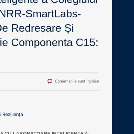
F-PNRR-SmartLabs-
 De Redresare Și
rație Componenta C15:
pentru
Comentariile sunt închise
S-
a
demarat
proiectul „Dotarea
cu
laboratoare
inteligente
a
A CU LABORATOARE INTELIGENTE A