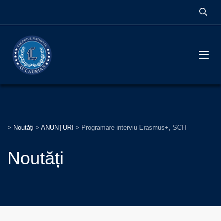
>
Noutăți
>
ANUNȚURI
>
Programare interviu-Erasmus+, SCH
Noutăți