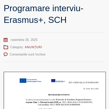
Programare interviu-
Erasmus+, SCH
noiembrie 26, 2025
Category:
ANUNȚURI
pentru
Comentariile sunt închise
Programare
interviu-
Erasmus+,
SCH