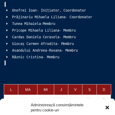
V-
a
Onofrei Ioan- Inițiator, Coordonator
Prăjinariu Mihaela Liliana- Coordonator
Tunea Mihaiela-Membru
Pricope Mihaela Liliana- Membru
Cardas Daniela Cerasela- Membru
Giocaș Carmen Afrodita- Membru
Asandului Andreea-Roxana- Membru
Râznic Cristina- Membru
august 2026
L
MA
MI
J
V
S
D
1
2
Administrează consimțămintele
3
4
5
6
7
8
9
pentru cookie-uri