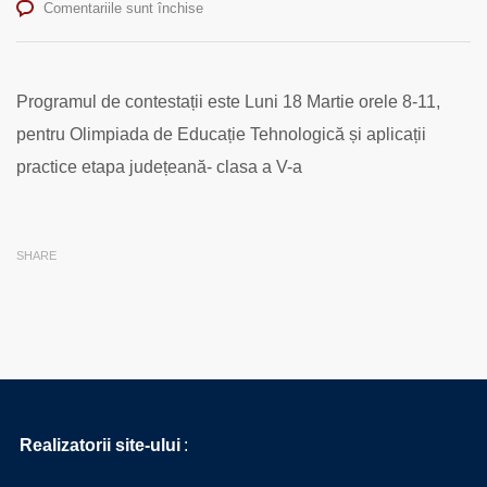
pentru
Comentariile sunt închise
Programul
de
contestații
este
Programul de contestații este Luni 18 Martie orele 8-11,
Luni
pentru Olimpiada de Educație Tehnologică și aplicații
18
Martie
practice etapa județeană- clasa a V-a
orele
8-
11,
pentru
SHARE
Olimpiada
de
Educație
Tehnologică
și
aplicații
practice
etapa
județeană-
Realizatorii site-ului
:
clasa
a