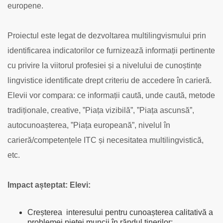
europene.
Proiectul este legat de dezvoltarea multilingvismului prin
identificarea indicatorilor ce furnizează informații pertinente
cu privire la viitorul profesiei și a nivelului de cunoștințe
lingvistice identificate drept criteriu de accedere în carieră.
Elevii vor compara: ce informații caută, unde caută, metode
tradiționale, creative, ”Piața vizibilă”, ”Piața ascunsă”,
autocunoașterea, ”Piața europeană”, nivelul în
carieră/competențele ITC și necesitatea multilingvistică,
etc.
Impact așteptat:
Elevi
:
Creșterea interesului pentru cunoașterea calitativă a
problemei pieței muncii în răndul tinerilor;