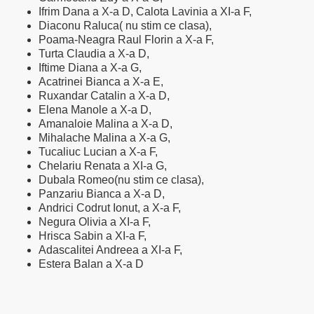
Ifrim Dana a X-a D, Calota Lavinia a XI-a F,
Diaconu Raluca( nu stim ce clasa),
Poama-Neagra Raul Florin a X-a F,
Turta Claudia a X-a D,
Iftime Diana a X-a G,
Acatrinei Bianca a X-a E,
Ruxandar Catalin a X-a D,
Elena Manole a X-a D,
Amanaloie Malina a X-a D,
Mihalache Malina a X-a G,
Tucaliuc Lucian a X-a F,
Chelariu Renata a XI-a G,
Dubala Romeo(nu stim ce clasa),
Panzariu Bianca a X-a D,
Andrici Codrut Ionut, a X-a F,
Negura Olivia a XI-a F,
Hrisca Sabin a XI-a F,
Adascalitei Andreea a XI-a F,
Estera Balan a X-a D