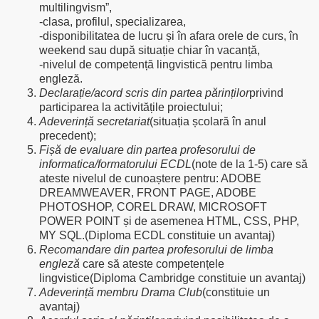
multilingvism”,
-clasa, profilul, specializarea,
-disponibilitatea de lucru și în afara orele de curs, în
weekend sau după situație chiar în vacanță,
-nivelul de competență lingvistică pentru limba
engleză.
Declarație/acord scris din partea părinților
privind
participarea la activitățile proiectului;
Adeverință secretariat
(situația școlară în anul
precedent);
Fișă de evaluare din partea profesorului de
informatica/formatorului ECDL
(note de la 1-5) care să
ateste nivelul de cunoaștere pentru: ADOBE
DREAMWEAVER, FRONT PAGE, ADOBE
PHOTOSHOP, COREL DRAW, MICROSOFT
POWER POINT și de asemenea HTML, CSS, PHP,
MY SQL.(Diploma ECDL constituie un avantaj)
Recomandare din partea profesorului de limba
engleză
care să ateste competențele
lingvistice(Diploma Cambridge constituie un avantaj)
Adeverință membru Drama Club
(constituie un
avantaj)