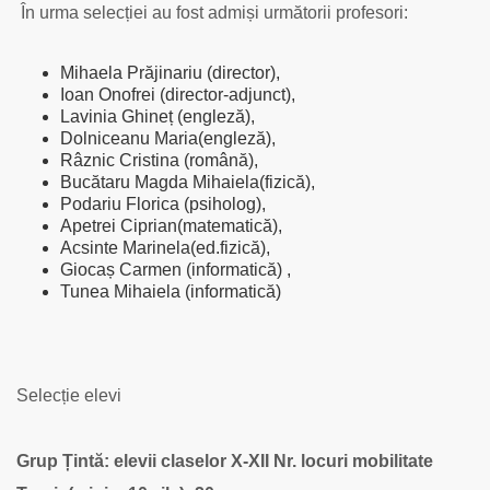
În urma selecției au fost admiși următorii profesori:
Mihaela Prăjinariu (director),
Ioan Onofrei (director-adjunct),
Lavinia Ghineț (engleză),
Dolniceanu Maria(engleză),
Râznic Cristina (română),
Bucătaru Magda Mihaiela(fizică),
Podariu Florica (psiholog),
Apetrei Ciprian(matematică),
Acsinte Marinela(ed.fizică),
Giocaș Carmen (informatică) ,
Tunea Mihaiela (informatică)
Selecție elevi
Grup Țintă: elevii claselor X-XII
Nr. locuri mobilitate