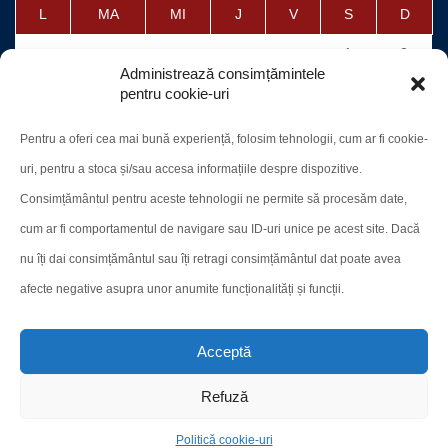
L
MA
MI
J
V
S
D
1
2
Administrează consimțămintele
3
4
5
6
7
8
9
pentru cookie-uri
10
11
12
13
14
15
16
Pentru a oferi cea mai bună experiență, folosim tehnologii, cum ar fi cookie-
17
18
19
20
21
22
23
uri, pentru a stoca și/sau accesa informațiile despre dispozitive.
24
25
26
27
28
29
30
Consimțământul pentru aceste tehnologii ne permite să procesăm date,
cum ar fi comportamentul de navigare sau ID-uri unice pe acest site. Dacă
31
nu îți dai consimțământul sau îți retragi consimțământul dat poate avea
afecte negative asupra unor anumite funcționalități și funcții.
« iul.
Acceptă
Refuză
Site-ul oficial al CN "A. T. Laurian"
Politică cookie-uri