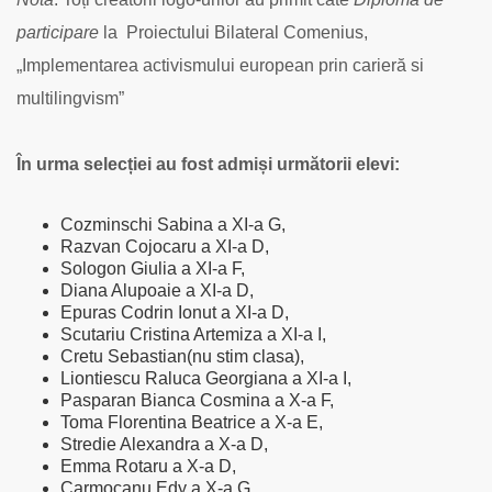
participare
la Proiectului Bilateral Comenius,
„Implementarea activismului european prin carieră si
multilingvism”
În urma selecției au fost admiși următorii elevi:
Cozminschi Sabina a XI-a G,
Razvan Cojocaru a XI-a D,
Sologon Giulia a XI-a F,
Diana Alupoaie a XI-a D,
Epuras Codrin Ionut a XI-a D,
Scutariu Cristina Artemiza a XI-a I,
Cretu Sebastian(nu stim clasa),
Liontiescu Raluca Georgiana a XI-a I,
Pasparan Bianca Cosmina a X-a F,
Toma Florentina Beatrice a X-a E,
Stredie Alexandra a X-a D,
Emma Rotaru a X-a D,
Carmocanu Edy a X-a G,