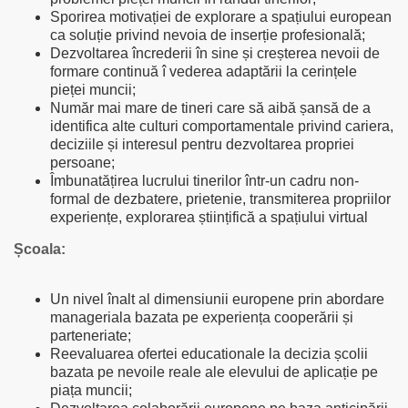
Sporirea motivației de explorare a spațiului european
ca soluție privind nevoia de inserție profesională;
Dezvoltarea încrederii în sine și creșterea nevoii de
formare continuă î vederea adaptării la cerințele
pieței muncii;
Număr mai mare de tineri care să aibă șansă de a
identifica alte culturi comportamentale privind cariera,
deciziile și interesul pentru dezvoltarea propriei
persoane;
Îmbunatățirea lucrului tinerilor într-un cadru non-
formal de dezbatere, prietenie, transmiterea propriilor
experiențe, explorarea științifică a spațiului virtual
Școala
:
Un nivel înalt al dimensiunii europene prin abordare
manageriala bazata pe experiența cooperării și
parteneriate;
Reevaluarea ofertei educationale la decizia școlii
bazata pe nevoile reale ale elevului de aplicație pe
piața muncii;