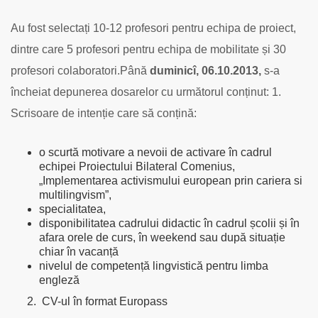
Au fost selectați 10-12 profesori pentru echipa de proiect,
dintre care 5 profesori pentru echipa de mobilitate
și 30
profesori colaboratori.Până
duminicî, 06.10.2013,
s-a
încheiat depunerea dosarelor cu următorul conținut:
1.
Scrisoare de intenție care să conțină:
o scurtă motivare a nevoii de activare în cadrul
echipei Proiectului Bilateral Comenius,
„Implementarea activismului european prin cariera si
multilingvism”,
specialitatea,
disponibilitatea cadrului didactic în cadrul școlii și în
afara orele de curs, în weekend sau după situație
chiar în vacanță
nivelul de competență lingvistică pentru limba
engleză
CV-ul în format Europass