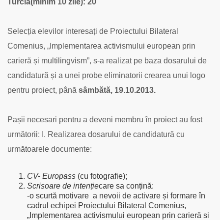
Turcia(minim 10 zile): 20
Selecția elevilor interesați de Proiectului Bilateral
Comenius, „Implementarea activismului european prin
carieră și multilingvism”, s-a realizat pe baza dosarului de
candidatură și a unei probe eliminatorii crearea unui logo
pentru proiect, până
sâmbătă, 19.10.2013.
Pașii necesari pentru a deveni membru în proiect au fost
următorii:
I. Realizarea dosarului de candidatură cu
următoarele documente:
CV- Europass
(cu fotografie);
Scrisoare de intenție
care sa conțină:
-o scurtă motivare a nevoii de activare și formare în
cadrul echipei Proiectului Bilateral Comenius,
„Implementarea activismului european prin carieră si