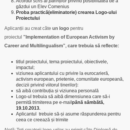
Acordul scris al părinților
privind posibilitatea de a
găzdui un Elev Comenius
Proba practică(eliminatorie) crearea Logo-ului
Proiectului
Aplicanții au creat câte
un logo
pentru
proiectul
”Implementation of European Activism by
Career and Multilingualism”, care trebuia să reflecte:
titlul proiectului, tema proiectului, obiectivele,
impactul;
viziunea aplicantului cu privire la eurocarieră,
activism european, prietenie, comunitate europeană,
decizii privind viitorul tinerilor):
să aibă contribuția și viziunea personală
Logo-ul trebuia să aibă dimensiunea care să-i
permită trimiterea pe e-mail
până sâmbătă,
19.10.2013.
Aplicantul trebuie să-și asume răspunderea pentru
ceea ce creează și trimite
Notă
: Toți creatorii logo-urilor au primit câte
Diplomă de