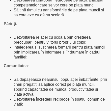
Dezvoltarea colaborării europene pe baza anticipării
competentelor care se vor cere pe piața muncii;
Să țină ritmul cu transformările de pe piața muncii si
sa coreleze cu oferta școlară
Părinți:
Dezvoltarea relației cu școală prin creșterea
preocupării pentru viitorul propriului copil;
Înțelegerea și susținerea formarii pentru piata muncii
prin implicarea în informare și îndrumare în cadrul
familiei;
Comunitatea
:
Să depășească neajunsul populației îmbătrânite, prin
tineri pregătiți să aplice corect pe piața muncii,
sporind capacitatea de muncă, productivitatea și
viață activă;
Dezvoltarea încrederii reciproce în spațiul comun de
viață;