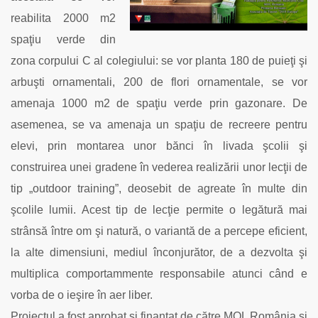
reabilita 2000 m2
spaţiu verde din
zona corpului C al colegiului: se vor planta 180 de puieţi şi
arbuşti ornamentali, 200 de flori ornamentale, se vor
amenaja 1000 m2 de spaţiu verde prin gazonare. De
asemenea, se va amenaja un spaţiu de recreere pentru
elevi, prin montarea unor bănci în livada şcolii şi
construirea unei gradene în vederea realizării unor lecţii de
tip „outdoor training”, deosebit de agreate în multe din
şcolile lumii. Acest tip de lecţie permite o legătură mai
strânsă între om şi natură, o variantă de a percepe eficient,
la alte dimensiuni, mediul înconjurător, de a dezvolta şi
multiplica comportammente responsabile atunci când e
vorba de o ieşire în aer liber.
Proiectul a fost aprobat şi finanţat de către MOL România şi