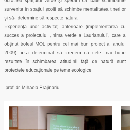
ocrotirea spaţiului verde şi sperăm ca toate schimbările
survenite în spaţiul şcolii să schimbe mentalitatea tinerilor
şi să-i determine să respecte natura.
Experienţa unor activităţi anterioare (implementarea cu
succes a proiectului „Inima verde a Laurianului”, care a
obţinut trofeul MOL pentru cel mai bun proiect al anului
2009) ne-a determinat să credem că cele mai bune
rezultate în schimbarea atitudinii faţă de natură sunt
proiectele educaţionale pe teme ecologice.
prof. dr. Mihaela Prajinariu