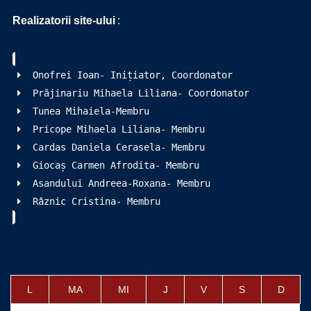
Realizatorii site-ului
:
Onofrei Ioan- Inițiator, Coordonator
Prăjinariu Mihaela Liliana- Coordonator
Tunea Mihaiela-Membru
Pricope Mihaela Liliana- Membru
Cardas Daniela Cerasela- Membru
Giocaș Carmen Afrodita- Membru
Asandului Andreea-Roxana- Membru
Râznic Cristina- Membru
august 2026
L
MA
MI
J
V
S
D