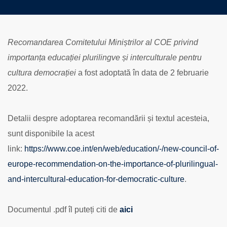
Recomandarea Comitetului Miniștrilor al COE privind
importanța educației plurilingve și interculturale pentru
cultura democrației
a fost adoptată în data de 2 februarie
2022.
Detalii despre adoptarea recomandării și textul acesteia,
sunt disponibile la acest
link:
https://www.coe.int/en/web/education/-/new-council-of-
europe-recommendation-on-the-importance-of-plurilingual-
and-intercultural-education-for-democratic-culture
.
Documentul .pdf îl puteți citi de
aici