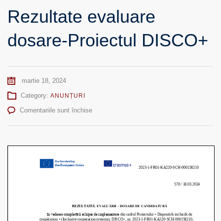
Rezultate evaluare
dosare-Proiectul DISCO+
martie 18, 2024
Category:
ANUNȚURI
pentru
Comentariile sunt închise
Rezultate
evaluare
dosare-
Proiectul
DISCO+