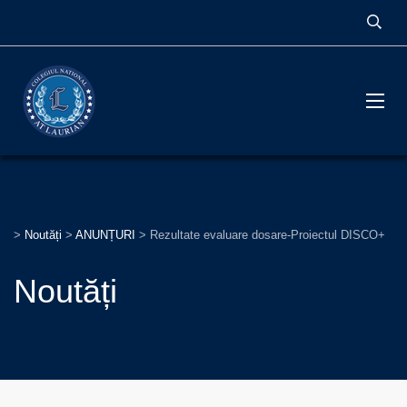
>
Noutăți
>
ANUNȚURI
>
Rezultate evaluare dosare-Proiectul DISCO+
Noutăți