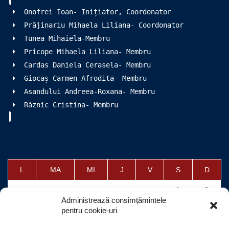
Onofrei Ioan- Inițiator, Coordonator
Prăjinariu Mihaela Liliana- Coordonator
Tunea Mihaiela-Membru
Pricope Mihaela Liliana- Membru
Cardas Daniela Cerasela- Membru
Giocaș Carmen Afrodita- Membru
Asandului Andreea-Roxana- Membru
Râznic Cristina- Membru
august 2026
L
MA
MI
J
V
S
D
1
2
Administrează consimțămintele
3
4
5
6
7
8
9
pentru cookie-uri
10
11
12
13
14
15
16