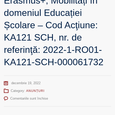
Erasmus+, Mobilități în
domeniul Educației
Școlare – Cod Acţiune:
KA121 SCH, nr. de
referinţă: 2022-1-RO01-
KA121-SCH-000061732
decembrie 19, 2022
Category:
ANUNȚURI
pentru
Comentariile sunt închise
REZULTATUL
EVALUĂRII
–