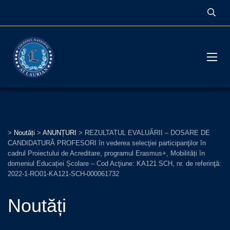
>
Noutăți
>
ANUNȚURI
>
REZULTATUL EVALUĂRII – DOSARE DE
CANDIDATURĂ PROFESORI în vederea selecţiei participanţilor în
cadrul Proiectului de Acreditare, programul Erasmus+, Mobilități în
domeniul Educației Școlare – Cod Acţiune: KA121 SCH, nr. de referinţă:
2022-1-RO01-KA121-SCH-000061732
Noutăți