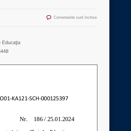
pentru
Comentariile sunt închise
REZULTATUL
FINAL
AL
EVALUĂRII
– Educaţia
6448