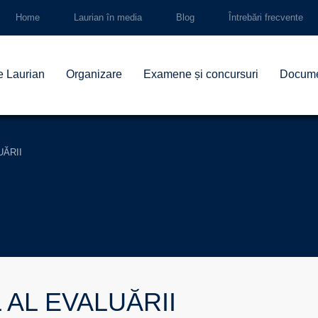
Home
Laurian în media
Blog
Întrebări frecvente
e Laurian
Organizare
Examene și concursuri
Docum
UĂRII
 AL EVALUĂRII