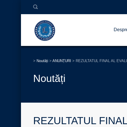
Despr
>
Noutăți
>
ANUNȚURI
>
REZULTATUL FINAL AL EVAL
Noutăți
REZULTATUL FINAL