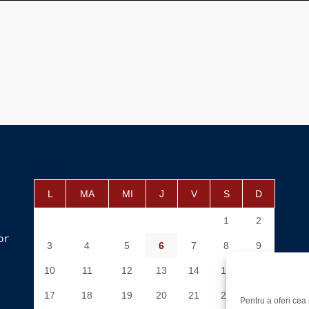
august 2026
L
MA
MI
J
V
S
D
1
2
or
3
4
5
6
7
8
9
10
11
12
13
14
15
16
17
18
19
20
21
22
23
Pentru a oferi cea 