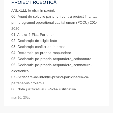
PROIECT ROBOTICĂ
ANEXELE le g[si’i ]n pagin[.
00.-Anunț de selecție parteneri pentru proiect finanțat
prin programul operațional capital uman (POCU) 2014 –
2020
01. Anexa-2-Fisa-Partener
02.-Declarație-de-eligibilitate
03.-Declarație-conflict-de-interese
04. Declaratie-pe-propria-raspundere
05.-Declaratie-pe-propria-raspundere_cofinantare
06.-Declaratie-pe-propria-raspundere_semnatura-
electronica
07.-Scrisoare-de-intenție-privind-participarea-ca-
partener-în-proiect-1
08. Nota justificativa08.-Nota-justificativa
mai 10, 2020