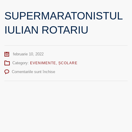
SUPERMARATONISTUL
IULIAN ROTARIU
februarie 10, 2022
Category:
EVENIMENTE
,
ȘCOLARE
pentru
Comentariile sunt închise
SUPERMARATONISTUL
IULIAN
ROTARIU