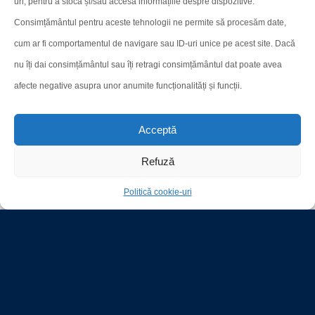
uri, pentru a stoca și/sau accesa informațiile despre dispozitive.
Consimțământul pentru aceste tehnologii ne permite să procesăm date,
cum ar fi comportamentul de navigare sau ID-uri unice pe acest site. Dacă
nu îți dai consimțământul sau îți retragi consimțământul dat poate avea
afecte negative asupra unor anumite funcționalități și funcții.
Acceptă
Refuză
Politică cookie-uri
SHARE