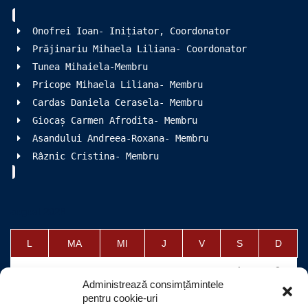
Onofrei Ioan- Inițiator, Coordonator
Prăjinariu Mihaela Liliana- Coordonator
Tunea Mihaiela-Membru
Pricope Mihaela Liliana- Membru
Cardas Daniela Cerasela- Membru
Giocaș Carmen Afrodita- Membru
Asandului Andreea-Roxana- Membru
Râznic Cristina- Membru
august 2026
L
MA
MI
J
V
S
D
1
2
Administrează consimțămintele
3
4
5
6
7
8
9
pentru cookie-uri