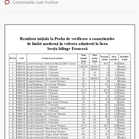
pentru
Comentariile sunt închise
Rezultate
inițiale
la
Proba
de
verificare
a
cunoștințelor
de
limbă
modernă
în
vederea
admiterii
la
liceu
Secția
bilingv
Franceză