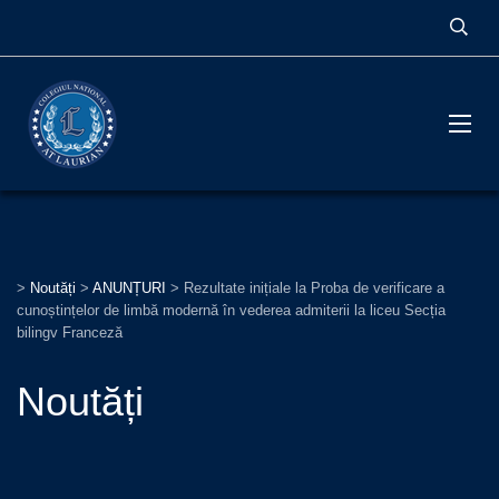
>
Noutăți
>
ANUNȚURI
>
Rezultate inițiale la Proba de verificare a
cunoștințelor de limbă modernă în vederea admiterii la liceu Secția
bilingv Franceză
Noutăți