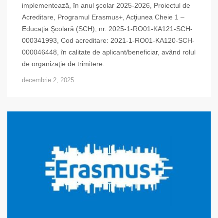
implementează, în anul şcolar 2025-2026, Proiectul de
Acreditare, Programul Erasmus+, Acţiunea Cheie 1 –
Educaţia Şcolară (SCH), nr. 2025-1-RO01-KA121-SCH-
000341993, Cod acreditare: 2021-1-RO01-KA120-SCH-
000046448, în calitate de aplicant/beneficiar, având rolul
de organizaţie de trimitere.
decembrie 2, 2025