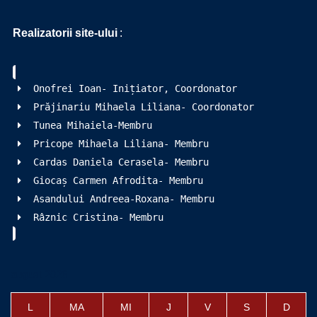
Realizatorii site-ului
:
Onofrei Ioan- Inițiator, Coordonator
Prăjinariu Mihaela Liliana- Coordonator
Tunea Mihaiela-Membru
Pricope Mihaela Liliana- Membru
Cardas Daniela Cerasela- Membru
Giocaș Carmen Afrodita- Membru
Asandului Andreea-Roxana- Membru
Râznic Cristina- Membru
august 2026
L
MA
MI
J
V
S
D