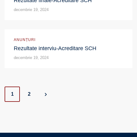
Rezultate finale-Acreditare SCH
decembrie 19, 2024
ANUNȚURI
Rezultate interviu-Acreditare SCH
decembrie 19, 2024
Posts
1
2
navigation