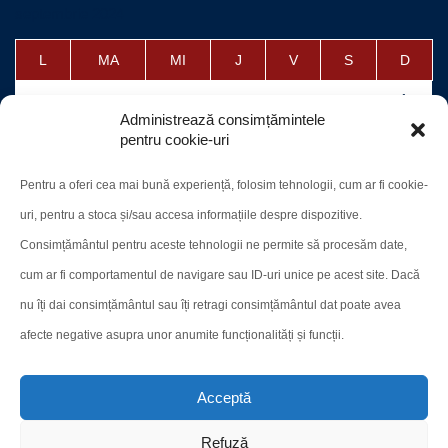
septembrie 2024
L
MA
MI
J
V
S
D
1
Administrează consimțămintele
2
3
4
5
6
7
8
pentru cookie-uri
9
10
11
12
13
14
15
Pentru a oferi cea mai bună experiență, folosim tehnologii, cum ar fi cookie-
16
17
18
19
20
21
22
uri, pentru a stoca și/sau accesa informațiile despre dispozitive.
23
24
25
26
27
28
29
Consimțământul pentru aceste tehnologii ne permite să procesăm date,
cum ar fi comportamentul de navigare sau ID-uri unice pe acest site. Dacă
30
nu îți dai consimțământul sau îți retragi consimțământul dat poate avea
afecte negative asupra unor anumite funcționalități și funcții.
« aug.
oct. »
Acceptă
Refuză