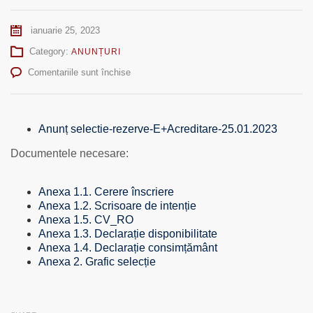
ianuarie 25, 2023
Category:
ANUNȚURI
pentru
Comentariile sunt închise
Anunţ
privind
selecţia
de
Anunț selectie-rezerve-E+Acreditare-25.01.2023
rezerve
Documentele necesare:
(personal
didactic,
personal
Anexa 1.1. Cerere înscriere
de
Anexa 1.2. Scrisoare de intenție
conducere,
Anexa 1.5. CV_RO
personal
Anexa 1.3. Declarație disponibilitate
didactic
Anexa 1.4. Declarație consimțământ
auxiliar),
Anexa 2. Grafic selecție
proiect
Acreditare,
Erasmus+,
nr: