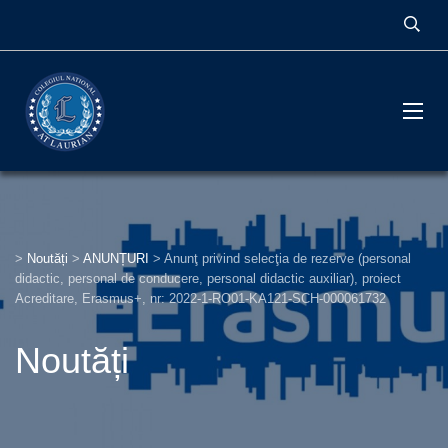
>
Noutăți
>
ANUNȚURI
>
Anunţ privind selecţia de rezerve (personal
didactic, personal de conducere, personal didactic auxiliar), proiect
Acreditare, Erasmus+, nr: 2022-1-RO01-KA121-SCH-000061732
Noutăți