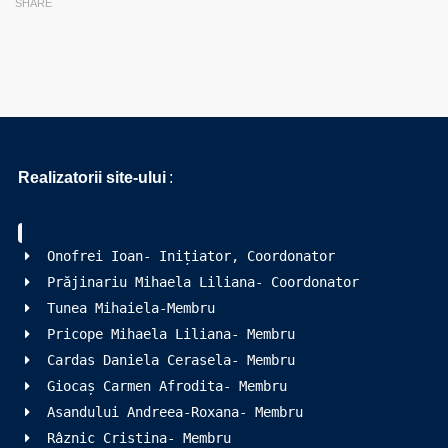
SHARE
2022-
1-
RO01-
KA121-
SCH-
000061732
Realizatorii site-ului
:
Onofrei Ioan- Inițiator, Coordonator
Prăjinariu Mihaela Liliana- Coordonator
Tunea Mihaiela-Membru
Pricope Mihaela Liliana- Membru
Cardas Daniela Cerasela- Membru
Giocaș Carmen Afrodita- Membru
Asandului Andreea-Roxana- Membru
Râznic Cristina- Membru