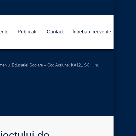
ente
Publicații
Contact
Întrebări frecvente
 domeniul Educației Școlare – Cod Acţiune: KA121 SCH, nr.
iectului de