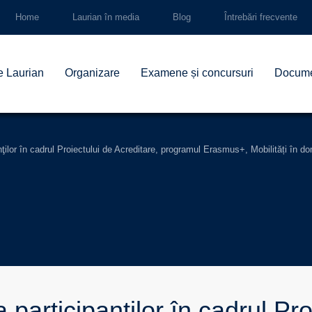
Home
Laurian în media
Blog
Întrebări frecvente
e Laurian
Organizare
Examene și concursuri
Docum
anţilor în cadrul Proiectului de Acreditare, programul Erasmus+, Mobilități în
 participanţilor în cadrul Pro