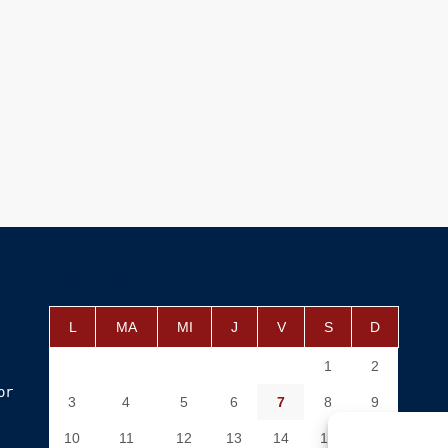
august 2026
L
MA
MI
J
V
S
D
1
2
or
3
4
5
6
7
8
9
10
11
12
13
14
15
16