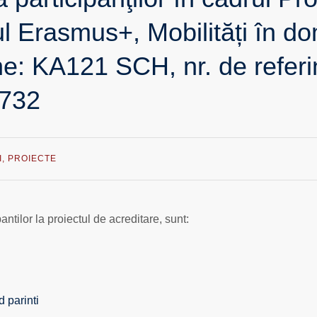
l Erasmus+, Mobilități în do
ne: KA121 SCH, nr. de refer
732
I
,
PROIECTE
tilor la proiectul de acreditare, sunt:
d parinti