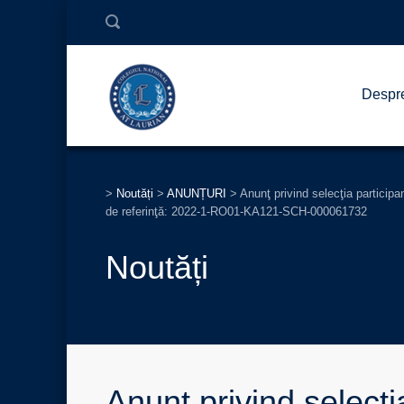
Despr
>
Noutăți
>
ANUNȚURI
>
Anunţ privind selecţia particip
de referinţă: 2022-1-RO01-KA121-SCH-000061732
Noutăți
Anunţ privind selecţia