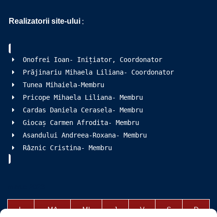
Realizatorii site-ului
:
Onofrei Ioan- Inițiator, Coordonator
Prăjinariu Mihaela Liliana- Coordonator
Tunea Mihaiela-Membru
Pricope Mihaela Liliana- Membru
Cardas Daniela Cerasela- Membru
Giocaș Carmen Afrodita- Membru
Asandului Andreea-Roxana- Membru
Râznic Cristina- Membru
martie 2023
L
MA
MI
J
V
S
D