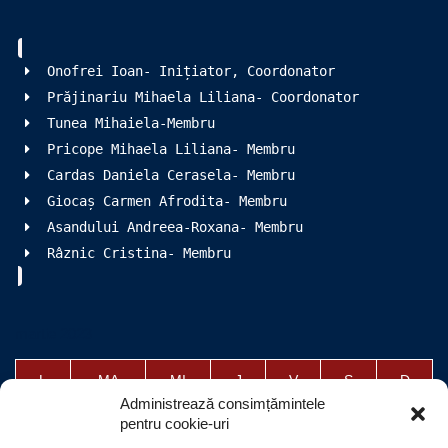
Onofrei Ioan- Inițiator, Coordonator
Prăjinariu Mihaela Liliana- Coordonator
Tunea Mihaiela-Membru
Pricope Mihaela Liliana- Membru
Cardas Daniela Cerasela- Membru
Giocaș Carmen Afrodita- Membru
Asandului Andreea-Roxana- Membru
Râznic Cristina- Membru
martie 2023
L
MA
MI
J
V
S
D
Administrează consimțămintele
1
2
3
4
5
pentru cookie-uri