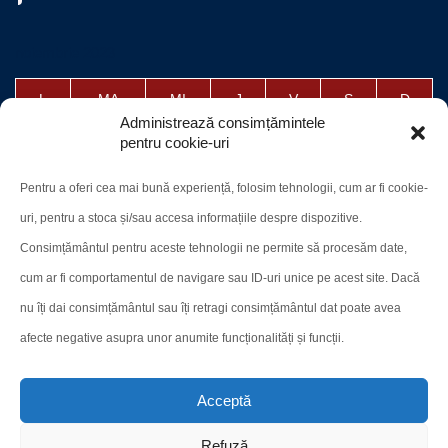
noiembrie 2023
L
MA
MI
J
V
S
D
Administrează consimțămintele
1
2
3
4
5
pentru cookie-uri
6
7
8
9
10
11
12
Pentru a oferi cea mai bună experiență, folosim tehnologii, cum ar fi cookie-
13
14
15
16
17
18
19
uri, pentru a stoca și/sau accesa informațiile despre dispozitive.
20
21
22
23
24
25
26
Consimțământul pentru aceste tehnologii ne permite să procesăm date,
cum ar fi comportamentul de navigare sau ID-uri unice pe acest site. Dacă
27
28
29
30
nu îți dai consimțământul sau îți retragi consimțământul dat poate avea
afecte negative asupra unor anumite funcționalități și funcții.
« oct.
dec. »
Acceptă
Refuză